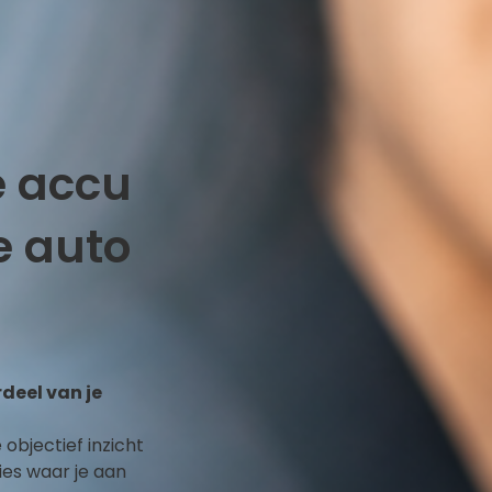
e accu
e auto
deel van je
objectief inzicht
ies waar je aan