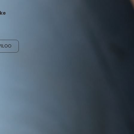
jke
ILOO