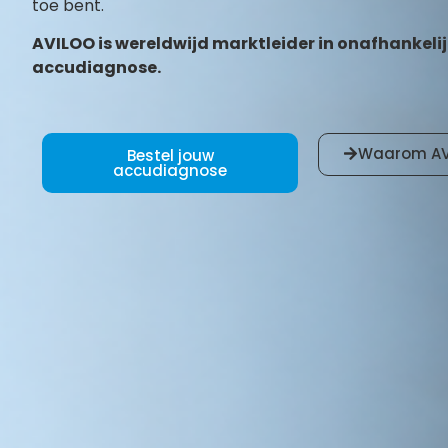
toe bent.
AVILOO is wereldwijd marktleider in onafhankeli
accudiagnose.
Waarom AV
Bestel jouw
accudiagnose